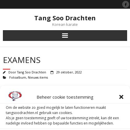
Tang Soo Drachten
Korean karate
Tang Soo Do
EXAMENS
Symboliek
Door
Tang Soo Drachten
29 oktober, 2022
Black Belts
Fotoalbum
,
Nieuws items
Op 28 oktober hebben de tijgers weer hun tijgertest gedaan, en op 29
Lessen
oktober mochten 4 junioren/senioren voor hun gup examen. Iedereen van
Beheer cookie toestemming
harte gefeliciteerd met het behalen van jullie nieuwe gradatie.
Lidmaatschap
Om de website zo goed mogelijk te laten functioneren maakt
tangsoodrachten.nl gebruik van cookies.
Als je geen toestemming geeft of uw toestemming intrekt, kan dit een
Tijgerprogramma
nadelige invloed hebben op bepaalde functies en mogelijkheden.