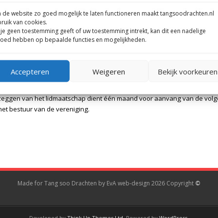
1 x per week:
de website zo goed mogelijk te laten functioneren maakt tangsoodrachten.nl
€ 21,67
per maand
ruik van cookies.
 je geen toestemming geeft of uw toestemming intrekt, kan dit een nadelige
loed hebben op bepaalde functies en mogelijkheden.
Accepteren
Weigeren
Bekijk voorkeuren
eggen van het lidmaatschap dient één maand voor aanvang van de volgen
 het bestuur van de vereniging.
Made for Tang soo Drachten by EvA web-design 2026 Copyright
©
Developed by
Think Up Themes Ltd
. Powered by
WordPress
.