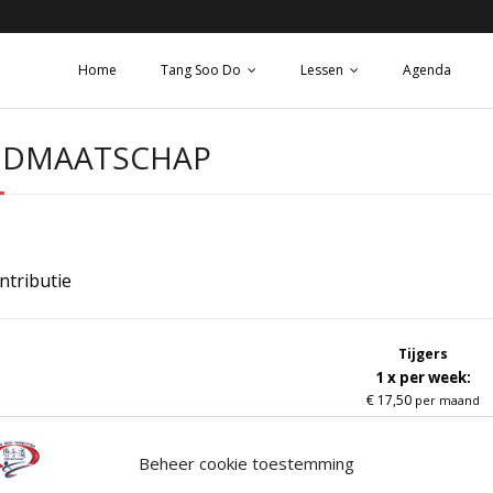
Home
Tang Soo Do
Lessen
Agenda
IDMAATSCHAP
ntributie
Tijgers
1 x per week:
€ 17,50
per maand
Beheer cookie toestemming
Junioren / senioren