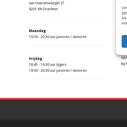
van Haersmasingel 37
Om 
9201 KN Drachten
geb
Als
inv
Maandag:
19:30 - 20:30 uur junioren / senioren
opz
Vrijdag:
bij
18:45 - 19:30 uur tijgers
19:30 - 20:30 uur junioren / senioren