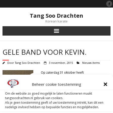
Tang Soo Drachten
Korean karate
Tang Soo Do
GELE BAND VOOR KEVIN.
Symboliek
Door
Tang Soo Drachten
3 november, 2015
Nieuws items
Black Belts
Op zaterdag 31 oktober heeft
Kevin deelgenomen aan het gup-examen bij
Lessen
High Five Tang Soo Do in Leeuwarden.
Beheer cookie toestemming
Het was zijn eerste examen, maar hij heeft
Lidmaatschap
erg het goed gedaan.
Om de website zo goed mogelijk te laten functioneren maakt
Kevin is geslaagd voor zijn gele band.
tangsoodrachten.nl gebruik van cookies.
Als je geen toestemming geeft of uw toestemming intrekt, kan dit een
Van harte gefeliciteerd,
Tijgerprogramma
nadelige invloed hebben op bepaalde functies en mogelijkheden.
Tang Soo