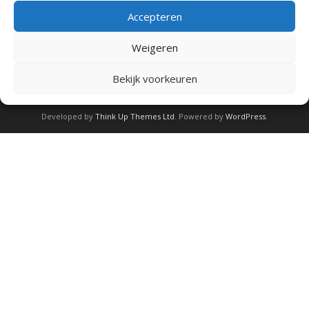
content/plugins/my-calendar/my-calendar-core.php
on line
2357
Examen
Accepteren
Weigeren
Agenda
Made for Tang soo Drachten by EvA web-design 2026 Copyright
©
Bekijk voorkeuren
Contact
Media
Developed by
Think Up Themes Ltd
. Powered by
WordPress
.
Fotoalbum
Video
Social media
TTF
Links