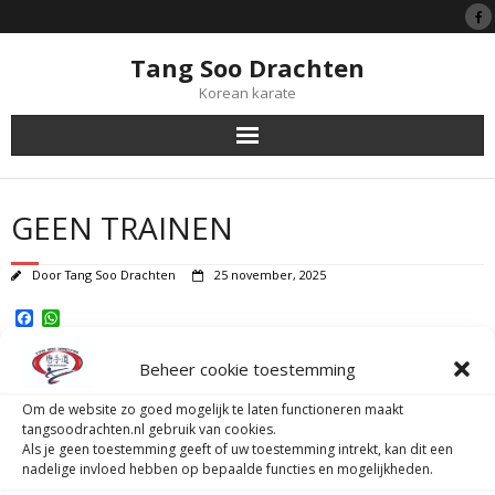
Tang Soo Drachten
Korean karate
Tang Soo Do
GEEN TRAINEN
Symboliek
Door
Tang Soo Drachten
25 november, 2025
Black Belts
F
W
a
h
Lessen
c
a
Beheer cookie toestemming
e
t
Warning
: Attempt to read property "occur_id" on null in
b
s
/var/www/vhosts/tangsoodrachten.nl/httpdocs/wp-
o
A
Lidmaatschap
Om de website zo goed mogelijk te laten functioneren maakt
o
p
content/plugins/my-calendar/my-calendar-core.php
on line
2324
tangsoodrachten.nl gebruik van cookies.
k
p
Als je geen toestemming geeft of uw toestemming intrekt, kan dit een
Tijgerprogramma
Warning
: Attempt to read property "occur_id" on null in
nadelige invloed hebben op bepaalde functies en mogelijkheden.
/var/www/vhosts/tangsoodrachten.nl/httpdocs/wp-