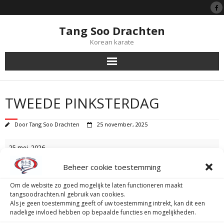
Tang Soo Drachten
Korean karate
Tang Soo Do
TWEEDE PINKSTERDAG
Symboliek
Door
Tang Soo Drachten
25 november, 2025
Black Belts
Tweede
25 mei, 2026
Pinksterdag
Lessen
Beheer cookie toestemming
i.v.m. 2e Pinksterdag is er geen trainen.
Lidmaatschap
Om de website zo goed mogelijk te laten functioneren maakt
View Location
tangsoodrachten.nl gebruik van cookies.
Als je geen toestemming geeft of uw toestemming intrekt, kan dit een
Tijgerprogramma
iCal
nadelige invloed hebben op bepaalde functies en mogelijkheden.