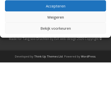
View full calendar
Examen
Accepteren
junioren/ senioren
tijgers
Weigeren
Agenda
22 mei, 2026
29 mei, 2026
Bekijk voorkeuren
Contact
Made for Tang soo Drachten by EvA web-design 2026 Copyright
©
Media
Fotoalbum
Developed by
Think Up Themes Ltd
. Powered by
WordPress
.
Video
Social media
TTF
Links