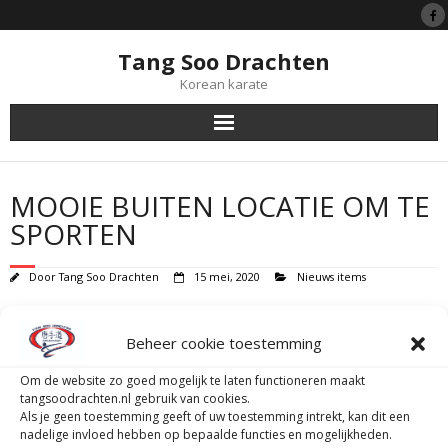
Tang Soo Drachten
Korean karate
Tang Soo Do
MOOIE BUITEN LOCATIE OM TE
Symboliek
SPORTEN
Black Belts
Door
Tang Soo Drachten
15 mei, 2020
Nieuws items
Eindelijk is het dan zover, er mag weer gesport worden. Helaas niet in de
Lessen
zaal, maar we hebben een prachtige buiten locatie gevonden. We mogen
Beheer cookie toestemming
gebruik maken van het wisselveld aan de Sportlaan in Drachten.
Lidmaatschap
Het was een prachtige avond om met onze eerste buitenlessen te starten.
Om de website zo goed mogelijk te laten functioneren maakt
Goed om elkaar in goede gezondheid weer te zien en gezamenlijk te
tangsoodrachten.nl gebruik van cookies.
kunnen sporten.
Tijgerprogramma
Als je geen toestemming geeft of uw toestemming intrekt, kan dit een
nadelige invloed hebben op bepaalde functies en mogelijkheden.