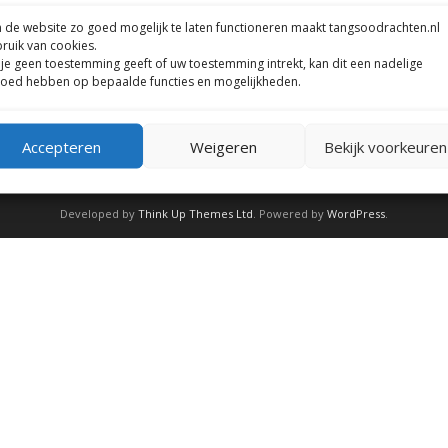
de website zo goed mogelijk te laten functioneren maakt tangsoodrachten.nl
ruik van cookies.
 je geen toestemming geeft of uw toestemming intrekt, kan dit een nadelige
loed hebben op bepaalde functies en mogelijkheden.
Made for Tang soo Drachten by EvA web-design 2026 Copyright
©
Accepteren
Weigeren
Bekijk voorkeuren
Developed by
Think Up Themes Ltd
. Powered by
WordPress
.