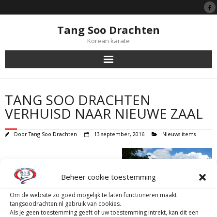
Tang Soo Drachten
Korean karate
Tang Soo Do
TANG SOO DRACHTEN
Symboliek
VERHUISD NAAR NIEUWE ZAAL
Black Belts
Door
Tang Soo Drachten
13 september, 2016
Nieuws items
Lessen
Beheer cookie toestemming
Lidmaatschap
Tang Soo Drachten is verhuisd naar
Om de website zo goed mogelijk te laten functioneren maakt
een nieuwe locatie.
Tijgerprogramma
tangsoodrachten.nl gebruik van cookies.
Wij zijn het nieuwe seizoen gestart aan de van Haersmasingel 37
Als je geen toestemming geeft of uw toestemming intrekt, kan dit een